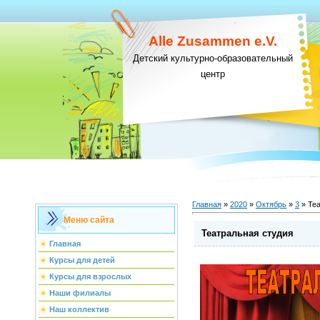
Alle Zusammen e.V.
Детский культурно-образовательный
центр
Главная
»
2020
»
Октябрь
»
3
» Теа
Меню сайта
Театральная студия
Главная
Курсы для детей
Курсы для взрослых
Наши филиалы
Наш коллектив