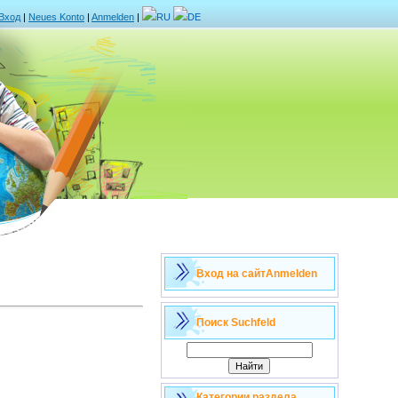
Вход
|
Neues Konto
|
Anmelden
|
RU
DE
Вход на сайт
Anmelden
Поиск
Suchfeld
Категории раздела