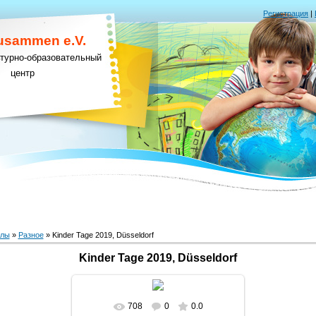
Регистрация
|
Zusammen e.V.
ьтурно-образовательный
центр
алы
»
Разное
» Kinder Tage 2019, Düsseldorf
Kinder Tage 2019, Düsseldorf
708
0
0.0
В реальном размере
1552x873
/