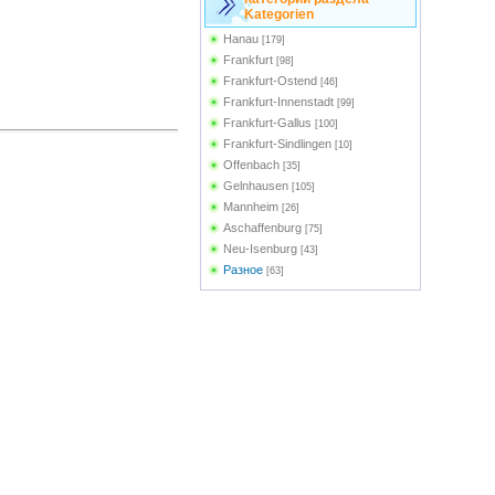
Kategorien
Hanau
[179]
Frankfurt
[98]
Frankfurt-Ostend
[46]
Frankfurt-Innenstadt
[99]
Frankfurt-Gallus
[100]
Frankfurt-Sindlingen
[10]
Offenbach
[35]
Gelnhausen
[105]
Mannheim
[26]
Aschaffenburg
[75]
Neu-Isenburg
[43]
Разное
[63]
Frankfurt-Bonames
[4]
Frankfurt-Zoo
[17]