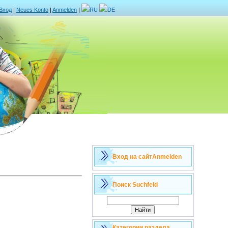
Вход
|
Neues Konto
|
Anmelden
|
RU
DE
Вход на сайт
Anmelden
Поиск
Suchfeld
Категории раздела