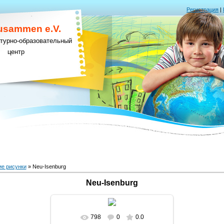
Регистрация
|
Zusammen e.V.
ьтурно-образовательный
центр
ие рисунки
» Neu-Isenburg
Neu-Isenburg
798
0
0.0
В реальном размере
1517x1138
/