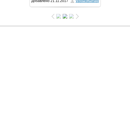
Добавлено
21.11.2017
vadimkumarov
90.3Kb