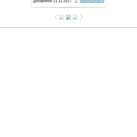
Добавлено
21.11.2017
vadimkumarov
105.8Kb