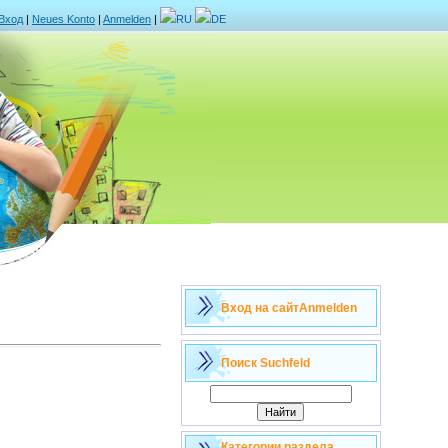
Вход
|
Neues Konto
|
Anmelden
|
RU
DE
Вход на сайт
Anmelden
Поиск
Suchfeld
Категории раздела