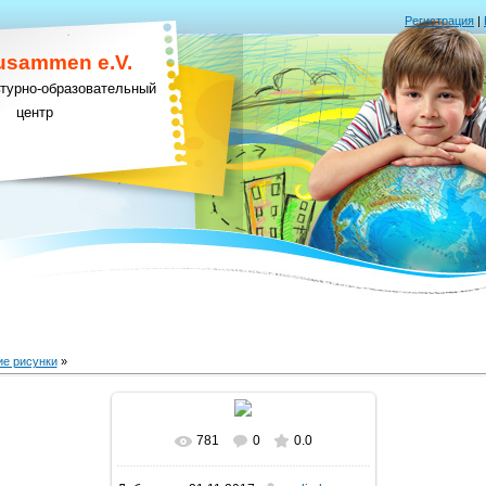
Регистрация
|
Zusammen e.V.
ьтурно-образовательный
центр
ие рисунки
»
781
0
0.0
В реальном размере
581x877
/