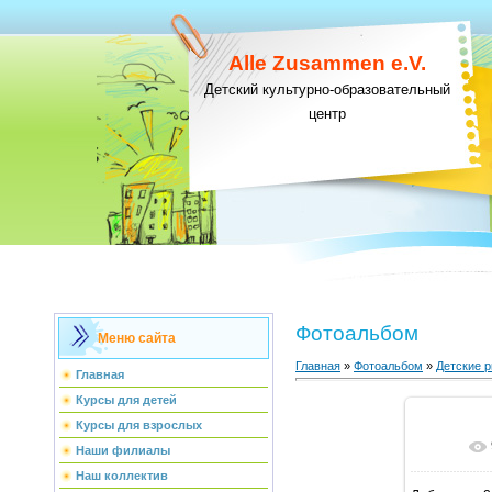
Alle Zusammen e.V.
Детский культурно-образовательный
центр
Фотоальбом
Меню сайта
Главная
»
Фотоальбом
»
Детские р
Главная
Курсы для детей
Курсы для взрослых
В ре
Наши филиалы
Наш коллектив