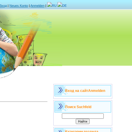
Вход
|
Neues Konto
|
Anmelden
|
RU
DE
Вход на сайт
Anmelden
Поиск
Suchfeld
Категории раздела