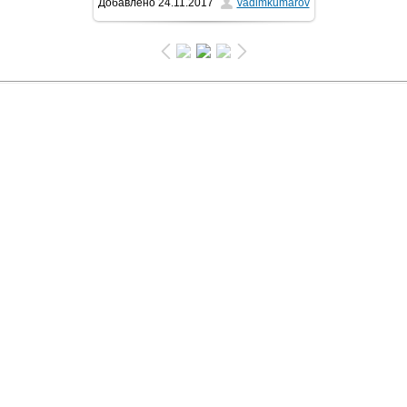
Добавлено
24.11.2017
vadimkumarov
43.2Kb