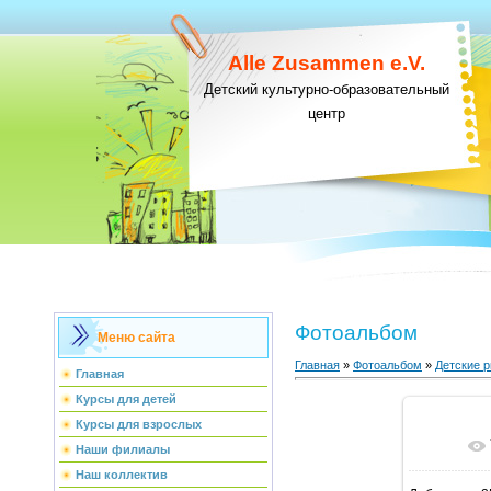
Alle Zusammen e.V.
Детский культурно-образовательный
центр
Фотоальбом
Меню сайта
Главная
»
Фотоальбом
»
Детские р
Главная
Курсы для детей
Курсы для взрослых
В ре
Наши филиалы
Наш коллектив