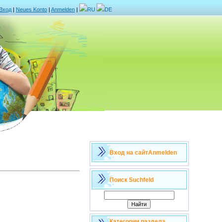
Вход
|
Neues Konto
|
Anmelden
|
RU
DE
Вход на сайт
Anmelden
Поиск
Suchfeld
Категории раздела