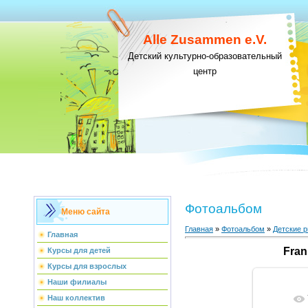
Alle Zusammen e.V.
Детский культурно-образовательный
центр
Фотоальбом
Меню сайта
Главная
»
Фотоальбом
»
Детские р
Главная
Fran
Курсы для детей
Курсы для взрослых
Наши филиалы
Наш коллектив
В ре