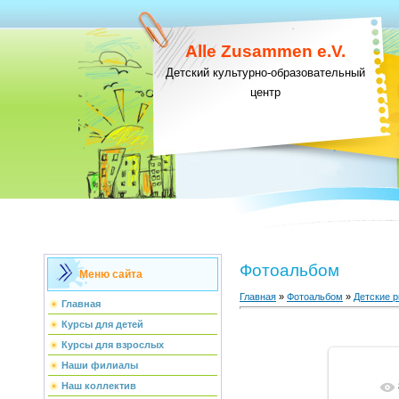
Alle Zusammen e.V.
Детский культурно-образовательный
центр
Фотоальбом
Меню сайта
Главная
»
Фотоальбом
»
Детские р
Главная
Курсы для детей
Курсы для взрослых
Наши филиалы
Наш коллектив
В ре