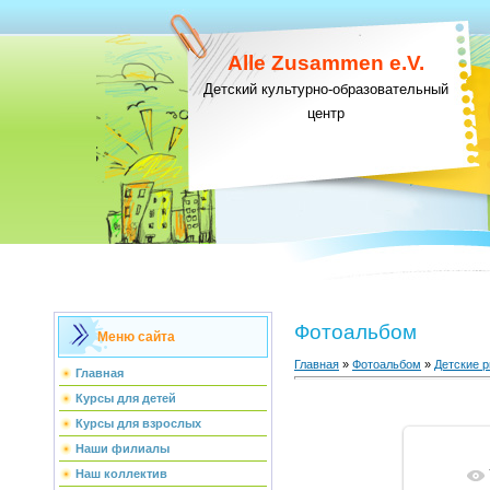
Alle Zusammen e.V.
Детский культурно-образовательный
центр
Фотоальбом
Меню сайта
Главная
»
Фотоальбом
»
Детские р
Главная
Курсы для детей
Курсы для взрослых
Наши филиалы
Наш коллектив
В ре