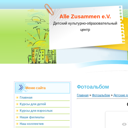
Alle Zusammen e.V.
Детский культурно-образовательный
центр
Фотоальбом
Меню сайта
Главная
»
Фотоальбом
»
Детские р
Главная
Курсы для детей
Курсы для взрослых
Наши филиалы
Наш коллектив
В ре