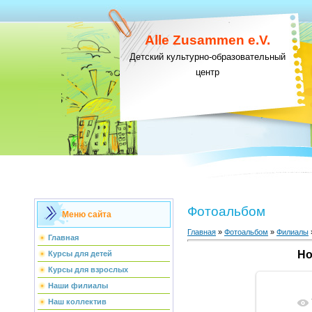
Alle Zusammen e.V.
Детский культурно-образовательный
центр
Фотоальбом
Меню сайта
Главная
»
Фотоальбом
»
Филиалы
Главная
Но
Курсы для детей
Курсы для взрослых
Наши филиалы
Наш коллектив
В ре