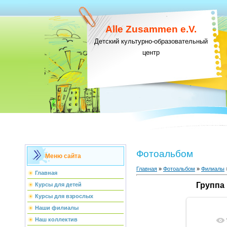
Alle Zusammen e.V.
Детский культурно-образовательный
центр
Фотоальбом
Меню сайта
Главная
»
Фотоальбом
»
Филиалы
Главная
Группа
Курсы для детей
Курсы для взрослых
Наши филиалы
Наш коллектив
В ре