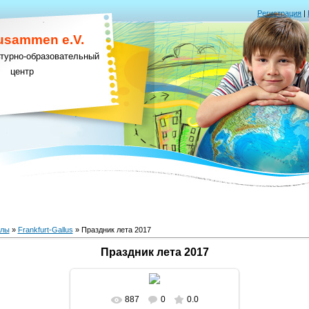
Регистрация
|
Zusammen e.V.
ьтурно-образовательный
центр
алы
»
Frankfurt-Gallus
» Праздник лета 2017
Праздник лета 2017
887
0
0.0
В реальном размере
1280x853
/