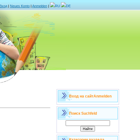
Вход
|
Neues Konto
|
Anmelden
|
RU
DE
Вход на сайт
Anmelden
Поиск
Suchfeld
Категории раздела