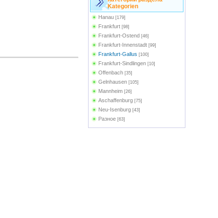
Kategorien
Hanau
[179]
Frankfurt
[98]
Frankfurt-Ostend
[46]
Frankfurt-Innenstadt
[99]
Frankfurt-Gallus
[100]
Frankfurt-Sindlingen
[10]
Offenbach
[35]
Gelnhausen
[105]
Mannheim
[26]
Aschaffenburg
[75]
Neu-Isenburg
[43]
Разное
[63]
Frankfurt-Bonames
[4]
Frankfurt-Zoo
[17]