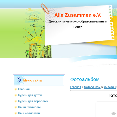
Alle Zusammen e.V.
Детский культурно-образовательный
центр
Фотоальбом
Меню сайта
Главная
»
Фотоальбом
»
Филиалы
Главная
Гот
Курсы для детей
Курсы для взрослых
Наши филиалы
Наш коллектив
В ре