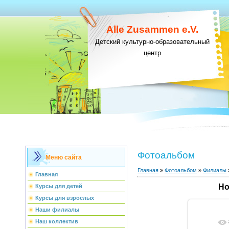
Alle Zusammen e.V.
Детский культурно-образовательный
центр
Фотоальбом
Меню сайта
Главная
»
Фотоальбом
»
Филиалы
Главная
Но
Курсы для детей
Курсы для взрослых
Наши филиалы
Наш коллектив
В реа