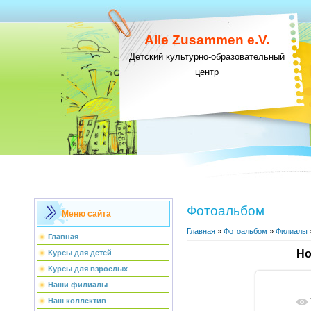
Alle Zusammen e.V.
Детский культурно-образовательный
центр
Фотоальбом
Меню сайта
Главная
»
Фотоальбом
»
Филиалы
Главная
Но
Курсы для детей
Курсы для взрослых
Наши филиалы
Наш коллектив
В ре