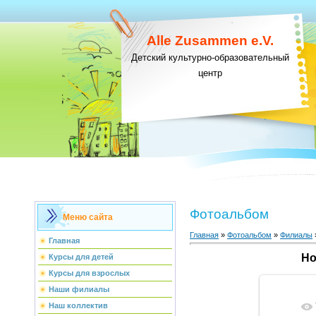
Alle Zusammen e.V.
Детский культурно-образовательный
центр
Фотоальбом
Меню сайта
Главная
»
Фотоальбом
»
Филиалы
Главная
Но
Курсы для детей
Курсы для взрослых
Наши филиалы
Наш коллектив
В ре