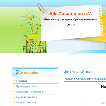
Alle Zusammen e.V.
Детский культурно-образовательный
центр
Фотоальбом
Меню сайта
Главная
»
Фотоальбом
»
Филиалы
Главная
Но
Курсы для детей
Курсы для взрослых
Наши филиалы
Наш коллектив
В ре