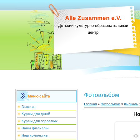
Alle Zusammen e.V.
Детский культурно-образовательный
центр
Фотоальбом
Меню сайта
Главная
»
Фотоальбом
»
Филиалы
Главная
Но
Курсы для детей
Курсы для взрослых
Наши филиалы
Наш коллектив
В ре