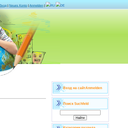
Вход
|
Neues Konto
|
Anmelden
|
RU
DE
Вход на сайт
Anmelden
Поиск
Suchfeld
Категории раздела