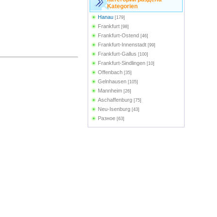
Kategorien
Hanau
[179]
Frankfurt
[98]
Frankfurt-Ostend
[46]
Frankfurt-Innenstadt
[99]
Frankfurt-Gallus
[100]
Frankfurt-Sindlingen
[10]
Offenbach
[35]
Gelnhausen
[105]
Mannheim
[26]
Aschaffenburg
[75]
Neu-Isenburg
[43]
Разное
[63]
Frankfurt-Bonames
[4]
Frankfurt-Zoo
[17]