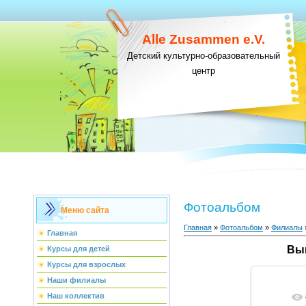
Alle Zusammen e.V.
Детский культурно-образовательный
центр
Фотоальбом
Меню сайта
Главная
»
Фотоальбом
»
Филиалы
Главная
Вып
Курсы для детей
Курсы для взрослых
Наши филиалы
Наш коллектив
В ре