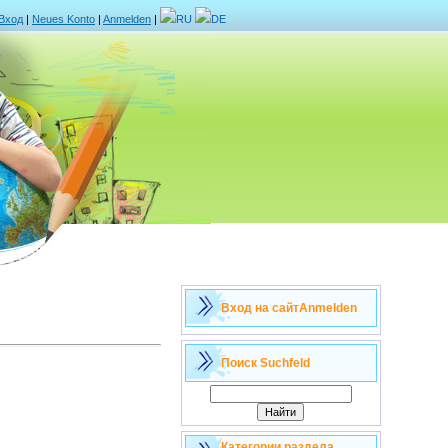
Вход
|
Neues Konto
|
Anmelden
|
RU
DE
Вход на сайт
Anmelden
Поиск
Suchfeld
Категории раздела