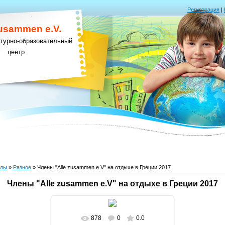
Регистрация
|
Zusammen e.V.
ьтурно-образовательный
центр
алы
»
Разное
» Члены "Alle zusammen e.V" на отдыхе в Греции 2017
Члены "Alle zusammen e.V" на отдыхе в Греции 2017
878
0
0.0
В реальном размере
824x581
/