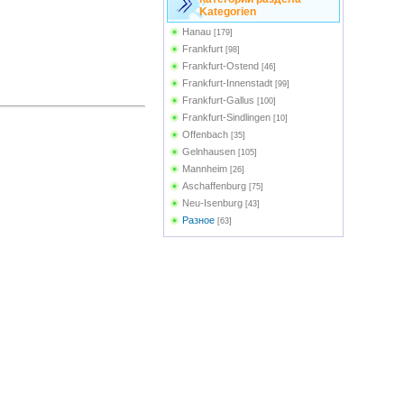
Kategorien
Hanau
[179]
Frankfurt
[98]
Frankfurt-Ostend
[46]
Frankfurt-Innenstadt
[99]
Frankfurt-Gallus
[100]
Frankfurt-Sindlingen
[10]
Offenbach
[35]
Gelnhausen
[105]
Mannheim
[26]
Aschaffenburg
[75]
Neu-Isenburg
[43]
Разное
[63]
Frankfurt-Bonames
[4]
Frankfurt-Zoo
[17]