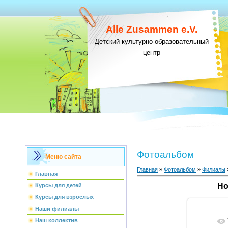
Alle Zusammen e.V.
Детский культурно-образовательный
центр
Фотоальбом
Меню сайта
Главная
»
Фотоальбом
»
Филиалы
Главная
Но
Курсы для детей
Курсы для взрослых
Наши филиалы
Наш коллектив
В ре