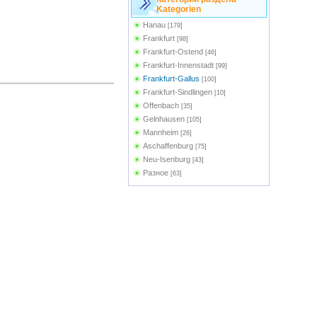
Kategorien
Hanau
[179]
Frankfurt
[98]
Frankfurt-Ostend
[46]
Frankfurt-Innenstadt
[99]
Frankfurt-Gallus
[100]
Frankfurt-Sindlingen
[10]
Offenbach
[35]
Gelnhausen
[105]
Mannheim
[26]
Aschaffenburg
[75]
Neu-Isenburg
[43]
Разное
[63]
Frankfurt-Bonames
[4]
Frankfurt-Zoo
[17]