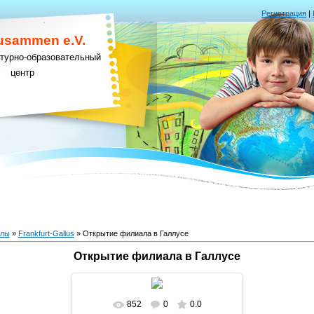
Регистрация
|
Zusammen e.V.
ьтурно-образовательный
центр
алы
»
Frankfurt-Gallus
» Открытие филиала в Галлусе
Открытие филиала в Галлусе
852
0
0.0
В реальном размере
1165x874
/