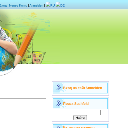
Вход
|
Neues Konto
|
Anmelden
|
RU
DE
Вход на сайт
Anmelden
Поиск
Suchfeld
Категории раздела